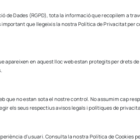
ó de Dades (RGPD), tota la informació que recopilem a trav
És important que llegeixis la nostra Política de Privacitat p
e apareixen en aquest lloc web estan protegits per drets de p
.
web que no estan sota el nostre control. No assumim cap respo
gir els seus respectius avisos legals i polítiques de privaci
experiència d’usuari. Consulta la nostra Política de Cookies 