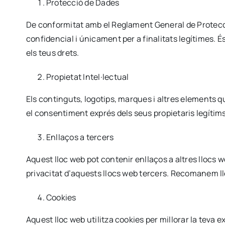
Protecció de Dades
De conformitat amb el Reglament General de Protecci
confidencial i únicament per a finalitats legítimes. 
els teus drets.
Propietat Intel·lectual
Els continguts, logotips, marques i altres elements qu
el consentiment exprés dels seus propietaris legítims
Enllaços a tercers
Aquest lloc web pot contenir enllaços a altres llocs 
privacitat d’aquests llocs web tercers. Recomanem lle
Cookies
Aquest lloc web utilitza cookies per millorar la teva 