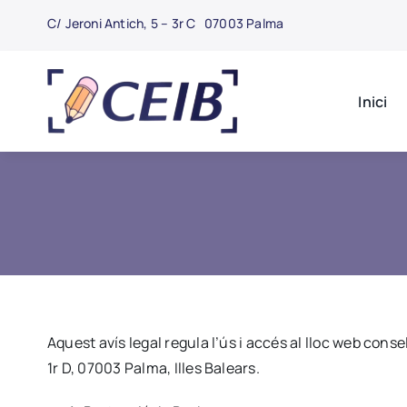
Skip
C/ Jeroni Antich, 5 – 3r C 07003 Palma
to
content
Inici
Aquest avís legal regula l’ús i accés al lloc web consel
1r D, 07003 Palma, Illes Balears.