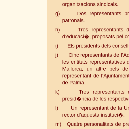
organitzacions sindicals.
g)
Dos representants pr
patronals.
h)
Tres representants 
d’educaci�, proposats pel co
i)
Els presidents dels consell
j)
Cinc representants de l’Ad
les entitats representatives 
Mallorca, un altre pels d
representant de l’Ajuntamen
de Palma.
k)
Tres representants 
presid�ncia de les respective
l)
Un representant de la Uni
rector d’aquesta instituci�.
m)
Quatre personalitats de pr