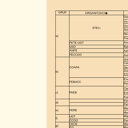
GRUP
ORGANITZACI�
Gab
Vic
Ono
STEI-i
Joa
Ne
a)
Fr
And
FETE-UGT
USO
Ra
ANPE
Ad
FECCOO
Ju
Jos
Cat
COAPA
Ja
Joa
b)
Ant
Enr
FEBACC
Ped
Cl
c)
FAEB
Em
Fr
Pe
d)
Pe
Ma
e)
FERE
Mar
Miq
UGT
f)
CCOO
Pe
CECE
Ma
g)
EG
Mar